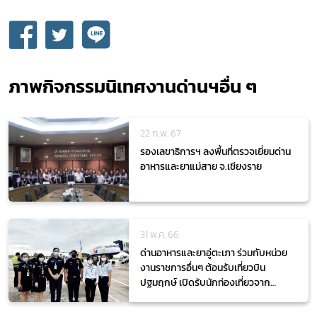
กฎหมาย
ภาพกิจกรรมนิเทศงานด่านฯอื่น ๆ
22 ก.พ. 67
รองเลขาธิการฯ ลงพื้นที่ตรวจเยี่ยมด่าน
อาหารและยาแม่สาย จ.เชียงราย
31 พ.ค. 66
ด่านอาหารและยาอู่ตะเภา ร่วมกับหน่วย
งานราชการอื่นๆ ต้อนรับเที่ยวบิน
ปฐมฤกษ์ เปิดรับนักท่องเที่ยวจาก
ประเทศรัสเซีย