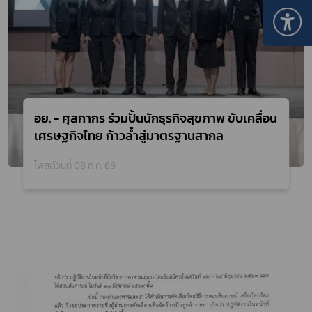
อย. - ศุลกากร ร่วมปั้นนักธุรกิจสุขภาพ ขับเคลื่อน
เศรษฐกิจไทย ก้าวล้ำสู่มาตรฐานสากล
โพสต์วันที่ 08 ก.ค. 69