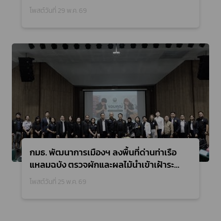
โพสต์วันที่ 29 พ.ค. 69
กมธ. พัฒนาการเมืองฯ ลงพื้นที่ด่านท่าเรือ
แหลมฉบัง ตรวจผักและผลไม้นำเข้าเฝ้าระวัง
ความปลอดภัยเพื่อผู้บริโภค
โพสต์วันที่ 25 พ.ค. 69