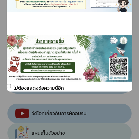
รายชื่อผู้ผ่านการฝึกอบรม
กฎหมาย
อาหารเสี่ยงจากโรควัวบ้า
การอายัด-ถอนอายัด
ดาวน์โหลดแบบฟอร์ม
ไม่ต้องแสดงข้อความนี้อีก
วีดีโอที่เกี่ยวกับการฝึกอบรม
แผนเก็บตัวอย่าง