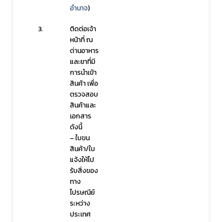
อำนาจ
)
3.
ติดต่อเจ้า
หน้าที่ ณ 
ด่านอาหาร
และยาที่มี
การนำเข้า
สินค้า เพื่อ
ตรวจสอบ
สินค้าและ
เอกสาร 
ดังนี้ 
– ใบขน
สินค้า/ใบ
แจ้งให้ไป
รับสิ่งของ
ทาง
ไปรษณีย์
Subscribe
ระหว่าง
ประเทศ
เลือกหัวข้อที่ท่านต้องการ Subscribe