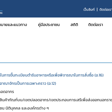
า
เว็บลิงก์
ติดต่อเร
ON
าหาร
หมายและแนวทาง
คู่มือประชาชน
สถิติ
ติดต่อเรา
จ
งฯ
ในการขึ้นทะเบียนตำรับอาหารหรือเพื่อพิจารณาในการสั่งซื้อ (อ.16)
อาณาจักรเป็นการเฉพาะคราว (อ.12)
ปลอดอากร
คลังสินค้าทัณฑ์บน/เขตปลอดอากร/เขตประกอบการเสรีเพื่อส่งออกนอกร
ชน นิติบุคคล และองค์กรต่าง ๆ