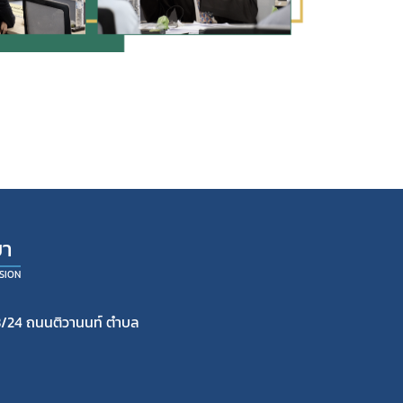
ยา
SION
/24 ถนนติวานนท์ ตำบล