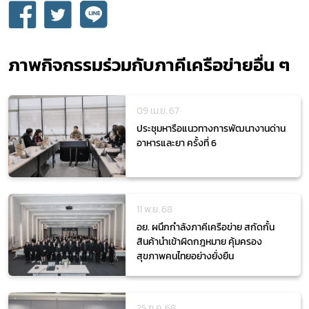
Subscribe
ภาพกิจกรรมร่วมกับภาคีเครือข่ายอื่น ๆ
เลือกหัวข้อที่ท่านต้องการ Subscribe
09 เม.ย. 67
ประชุมหารือแนวทางการพัฒนางานด่าน
อาหารและยา ครั้งที่ 6
กฎหมาย
11 พ.ย. 68
อย. ผนึกกำลังภาคีเครือข่าย สกัดกั้น
สินค้านำเข้าผิดกฎหมาย คุ้มครอง
สุขภาพคนไทยอย่างยั่งยืน
25 ก.ค. 68