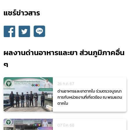
แชร์ข่าวสาร​
กฎหมาย
ผลงานด่านอาหารและยา ส่วนภูมิภาคอื่น
ๆ
26 ก.ค. 67
ด่านอาหารและยาตากใบ ร่วมตรวจบูรณา
การกับหน่วยงานที่เกี่ยวข้อง ณ พรมแดน
ตากใบ
07 มี.ค. 68