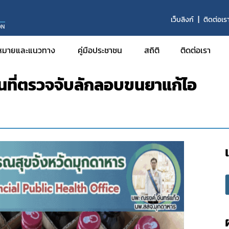
า
เว็บลิงก์
ติดต่อเร
ON
ูมิภาค
สสจ.มุกดาหาร ลงพื้นที่ตรวจจับลักลอบขนยาแก้ไอ
หมายและแนวทาง
คู่มือประชาชน
สถิติ
ติดต่อเรา
้นที่ตรวจจับลักลอบขนยาแก้ไอ
จ
งฯ