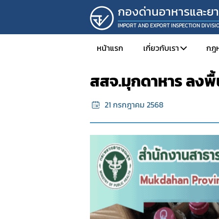
กองด่านอาหารและย
IMPORT AND EXPORT INSPECTION DIVISI
หน้าแรก
ผลงานด่านอาหารและยา ส่วนภ
หน้าแรก
เกี่ยวกับเรา
กฎ
สสจ.มุกดาหาร ลงพื
โครงสร้างองค์กร
21 กรกฎาคม 2568
วิสัยทัศน์และพันธกิ
ประเด็นยุทธศาสตร์
นโยบายคุณภาพกอ