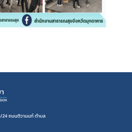
ยา
SION
/24 ถนนติวานนท์ ตำบล