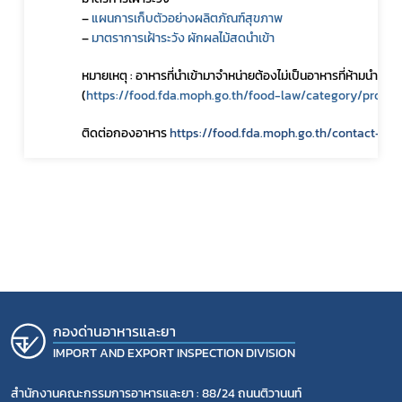
– 
แผนการเก็บตัวอย่างผลิตภัณฑ์สุขภาพ
– 
มาตราการเฝ้าระวัง ผักผลไม้สดนำเข้า
หมายเหตุ : อาหารที่นำเข้ามาจำหน่ายต้องไม่เป็นอาหารที่ห้ามนำเข้
(
https://food.fda.moph.go.th/food-law/category/prohib
ติดต่อกองอาหาร 
https://food.fda.moph.go.th/contact-fo
กองด่านอาหารและยา
IMPORT AND EXPORT INSPECTION DIVISION
สำนักงานคณะกรรมการอาหารและยา : 88/24 ถนนติวานนท์