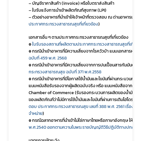
– บัญชีราคาสินค้า (invoice) หรือใบตราส่งสินค้า 
– ใบรับแจ้งการนำเข้าผลิตภัณฑ์สุขภาพ (LPI) 
– ตัวอย่างอาหารที่นำเข้าให้เจ้าหน้าที่ตรวจสอบ ณ ด่านอาหารและย
ประกาศกระทรวงสาธารณสุขที่เกี่ยวข้อง
)
Subscribe
เอกสารอื่น ๆ ตามประกาศกระทรวงสาธารณสุขที่เกี่ยวข้อง 
๏ 
ใบรับรองสถานที่ผลิตตามประกาศกระทรวงสาธารณสุขที่เกี่ยวข
เลือกหัวข้อที่ท่านต้องการ Subscribe
๏ กรณีนำเข้าอาหารที่มีความเสี่ยงจากโรควัวบ้า แนบเอกสารหลั
ฉบับที่ 459 พ.ศ. 2568
๏ กรณีนำเข้าอาหารที่มีความเสี่ยงจากการปนเปื้อนสารกัมมันตร
กระทรวงสาธารณสุข ฉบับที่ 371 พ.ศ.2558
๏ กรณีนำเข้าอาหารที่มีโอกาสใช้น้ำมันและไขมันที่ผ่านกระบวนกา
กฎหมาย
แนบหนังสือรับรองจากผู้ผลิตฉบับจริง หรือ แนบหนังสือจากผู้ผลิ
Chamber of Commerce (รับรองกระบวนการผลิตของน้ำมันและไ
ของผลิตภัณฑ์ว่าไม่มีการใช้น้ำมันและไขมันที่ผ่านการเติมไฮโดรเ
ตอบ ประกาศกระทรวงสาธารณสุข เลขที่ 388 พ.ศ. 2561 เรื่อง กำหน
จำหน่าย
) 
๏ กรณีฉลากอาหารที่นำเข้าไม่ใช่ภาษาไทยหรือภาษาอังกฤษ ให้จ
พ.ศ.2540 ออกตามความในพระราชบัญญัติวิธีปฏิบัติทางปกครอ
มาตรการเฝ้าระวัง 