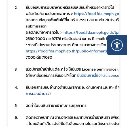
2.
ยื่นขอเลขสารบบอาหาร หรือเลขเสมือนสำหรับอาหารทั่วไป 
ผลิตภัณฑ์ตามประเภทอาหาร >
https://food.fda.moph.go.th/
สอบถามข้อมูลเพิ่มเติมได้ที่เบอร์ 0 2590 7000 ต่อ 71015 หรือช
submission 
ผลิตภัณฑ์อาหารทั่วไป > 
https://food.fda.moph.go.th/lpi
 หรือ
2590 7000 ต่อ 97176 หรือติดต่อผ่านทาง E-mail: food_lpi@f
**กรณีไม่ทราบประเภทอาหาร ศึกษาแนวทางการจัดประเภทอาหารได
https://food.fda.moph.go.th/public-information/
7000 ต่อ 71030
3.
เมื่อมีการนำเข้าในแต่ละครั้ง ให้ยื่นขอ License per Invoice (LPI) 
(ศึกษาขั้นตอนการยื่นขอ LPI ได้ที่ 
ขั้นตอนการใช้งาน License per
4.
การมอบอำนาจ
)
5.
จัดทำใบขนสินค้าขาเข้ากับกรมศุลกากร
6.
ติดต่อเจ้าหน้าที่ ณ ด่านอาหารและยาที่มีการนำเข้าสินค้า เพื่อตรว
– ใบขนสินค้า/ใบแจ้งให้ไปรับสิ่งของทางไปรษณีย์ระหว่างประเทศ 