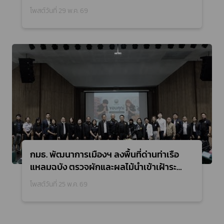
โพสต์วันที่ 29 พ.ค. 69
กมธ. พัฒนาการเมืองฯ ลงพื้นที่ด่านท่าเรือ
แหลมฉบัง ตรวจผักและผลไม้นำเข้าเฝ้าระวัง
ความปลอดภัยเพื่อผู้บริโภค
โพสต์วันที่ 25 พ.ค. 69