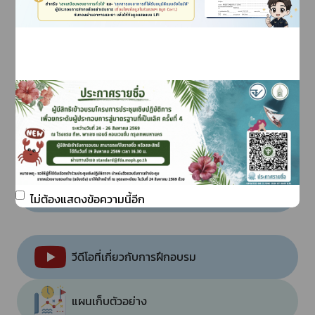
รายชื่อผู้ผ่านการฝึกอบรม
กฎหมาย
อาหารเสี่ยงจากโรควัวบ้า
การอายัด-ถอนอายัด
ดาวน์โหลดแบบฟอร์ม
ไม่ต้องแสดงข้อความนี้อีก
วีดีโอที่เกี่ยวกับการฝึกอบรม
แผนเก็บตัวอย่าง